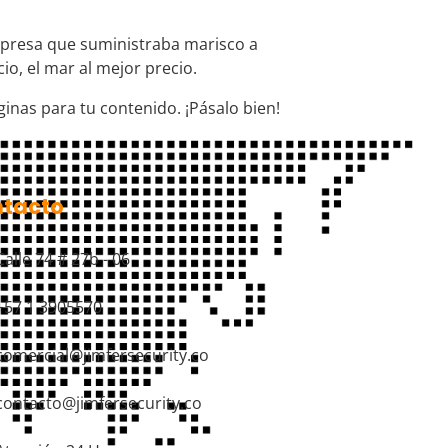
presa que suministraba marisco a
o, el mar al mejor precio.
inas para tu contenido. ¡Pásalo bien!
tacto
Calle 74 # 27b - 06
+57 1 3905570
comercial@jimfersecurity.co
contacto@jimfersecurity.co