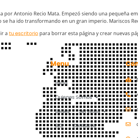
da por Antonio Recio Mata. Empezó siendo una pequeña em
o se ha ido transformando en un gran imperio. Mariscos Reci
ir a
tu escritorio
para borrar esta página y crear nuevas pág
Menu
Con
Inicio
Quienes Somos
Sedes
Servicios
SIG
Contacto